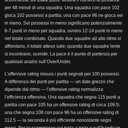
per 48 minuti di una squadra. Una squadra con pace 102
gioca 102 possessi a partita, una con pace 96 ne gioca sei
in meno. Sei possessi in meno significano potenzialmente
6-7 punti in meno per squadra, ovvero 12-14 punti in meno
nel totale combinato. Quando due squadre ad alto ritmo si
affrontano, il totale atteso sale; quando due squadre lente
si incontrano, scende. La pace è il punto di partenza per
qualsiasi analisi sull’Over/Under.
L’offensive rating misura i punti segnati per 100 possessi.
A differenza dei punti per partita — un dato grezzo che
dipende dal ritmo — l’offensive rating normalizza
l’efficienza offensiva. Una squadra che segna 115 punti a
partita con pace 105 ha un offensive rating di circa 109.5;
una che segna 108 con pace 96 ha un offensive rating di
112.5 — la seconda è più efficiente nonostante segni
meno. Per le scommesse sul testa a testa e sull’handicap,