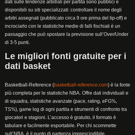
dati sulle tendenze arbitrali per partita sono pubblici e
disponibili su siti specializzati: controllare il nome degli
arbitri assegnati (pubblicato circa 9 ore prima del tip-off) e
incrociarlo con le statistiche medie di falli fischiati è un
passaggio che può spostare la previsione sull’Over/Under
di 3-5 punti.
Le migliori fonti gratuite per i
dati basket
Basketball-Reference (
basketball-reference.com
) è la fonte
più completa per le statistiche NBA. Offre dati individuali e
di squadra, statistiche avanzate (pace, rating, eFG%,
TS%), game log di ogni partita e strumenti di confronto tra
giocatori e stagioni. L’accesso è gratuito, il formato è
tabulare e facilmente esportabile. Per chi scommette
sull’NBA, è il punto di partenza imprescindibile.