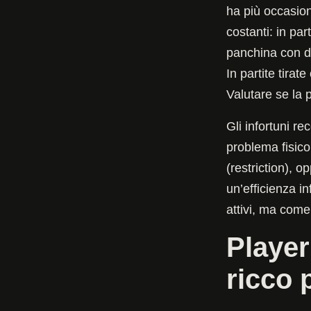
ha più occasion
costanti: in par
panchina con di
In partite tirat
Valutare se la p
Gli infortuni r
problema fisico
(restriction), 
un’efficienza in
attivi, ma come 
Player
ricco 