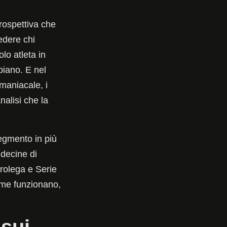
rospettiva che
edere chi
lo atleta in
biano. E nel
 maniacale, i
nalisi che la
egmento in più
 decine di
urolega e Serie
ome funzionano,
 sui