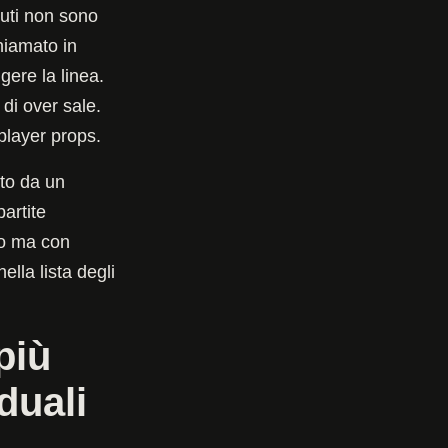
nuti non sono
chiamato in
gere la linea.
 di over sale.
 player props.
ato da un
artite
io ma con
ella lista degli
più
duali