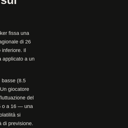
aker fissa una
agionale di 26
nferiore. Il
a applicato a un
ù basse (8.5
. Un giocatore
luttuazione del
5 o a 16 — una
atilità si
à di previsione.