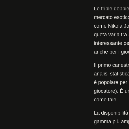
Le triple doppi
mercato esotico
come Nikola Jok
quota varia tra
interessante pe
anche per i gioca
Il primo canest
analisi statist
è popolare per 
giocatore). È u
come tale.
La disponibilit
gamma più ampia