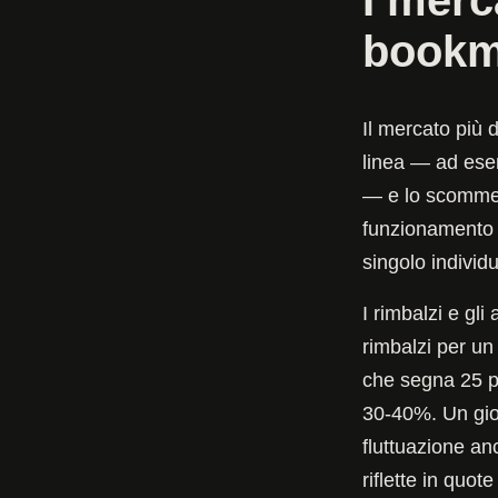
bookma
Il mercato più 
linea — ad ese
— e lo scommett
funzionamento è
singolo individ
I rimbalzi e gl
rimbalzi per un
che segna 25 p
30-40%. Un gio
fluttuazione an
riflette in quo