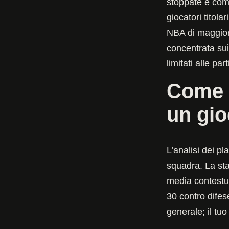
stoppate e comb
giocatori titola
NBA di maggior 
concentrata sui 
limitati alle part
Come 
un gio
L’analisi dei p
squadra. La sta
media contestu
30 contro difes
generale; il tuo