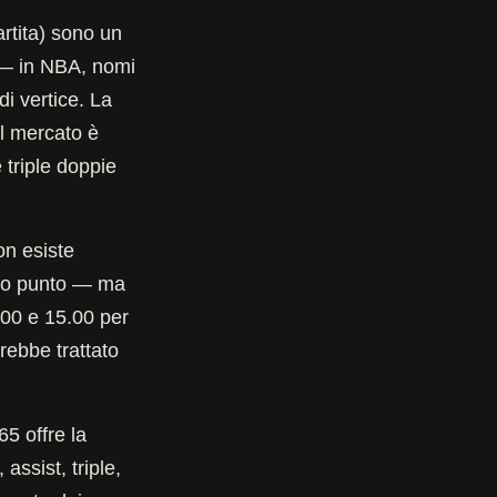
artita) sono un
à — in NBA, nomi
i vertice. La
il mercato è
 triple doppie
on esiste
rimo punto — ma
.00 e 15.00 per
rebbe trattato
65 offre la
assist, triple,