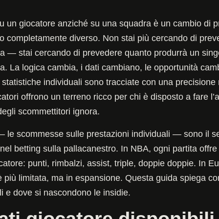
 un giocatore anziché su una squadra è un cambio di p
o completamente diverso. Non stai più cercando di prev
ita — stai cercando di prevedere quanto produrrà un singo
a. La logica cambia, i dati cambiano, le opportunità cam
 statistiche individuali sono tracciate con una precisione
atori offrono un terreno ricco per chi è disposto a fare l’a
egli scommettitori ignora.
— le scommesse sulle prestazioni individuali — sono il s
nel betting sulla pallacanestro. In NBA, ogni partita offre
atore: punti, rimbalzi, assist, triple, doppie doppie. In E
è più limitata, ma in espansione. Questa guida spiega c
i e dove si nascondono le insidie.
ati giocatore disponibili