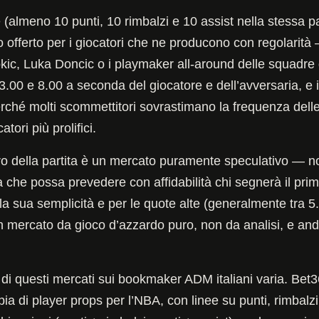
e (almeno 10 punti, 10 rimbalzi e 10 assist nella stessa p
 offerto per i giocatori che ne producono con regolarit
ic, Luka Doncic o i playmaker all-around delle squadre d
 3.00 e 8.00 a seconda del giocatore e dell’avversaria, e 
rché molti scommettitori sovrastimano la frequenza delle
tori più prolifici.
ro della partita è un mercato puramente speculativo — n
ica che possa prevedere con affidabilità chi segnerà il p
la sua semplicità e per le quote alte (generalmente tra 5
n mercato da gioco d’azzardo puro, non da analisi, e and
à di questi mercati sui bookmaker ADM italiani varia. Bet3
 di player props per l’NBA, con linee su punti, rimbalzi, 