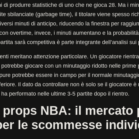
i di produrre statistiche di uno che ne gioca 28. Ma i mi
tite sbilanciate (garbage time), il titolare viene spesso ri
versi minuti di anticipo, riducendo la finestra per raggiun
e con overtime, invece, i minuti aumentano e la probabilità
artita sarà competitiva è parte integrante dell’analisi sui
ecenti meritano attenzione particolare. Un giocatore rientr
 potrebbe giocare con un minutaggio ridotto nelle prime p
oppure potrebbe essere in campo per il normale minutagg
feriore. Il dato da controllare non è solo se il giocatore è n
ha performato nelle ultime 3-5 partite dopo il rientro.
 props NBA: il mercato 
per le scommesse indivi