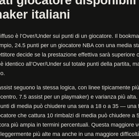
ker italiani
diffuso è l’Over/Under sui punti di un giocatore. Il bookm
mpio, 24.5 punti per un giocatore NBA con una media st
itore decide se la prestazione effettiva sarà superiore o i
 identico all’Over/Under sul totale punti della partita, m
uo.
i assist seguono la stessa logica, con linee tipicamente pi
 centro, 7.5 assist per un playmaker) e varianza più alta
unti di media può chiudere una sera a 18 o a 35 — una f
catore che cattura 10 rimbalzi di media può chiudere a 
cora più ampia in termini percentuali. Questa maggiore vol
te leggermente più alte ma anche in una maggiore difficolt