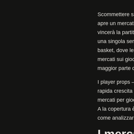
Scommettere su
apre un mercat
vincerà la part
una singola ser
basket, dove le
mercati sui gioc
maggior parte d
I player props 
rapida crescita 
mercati per gioc
A la copertura 
come analizzarl
I merc