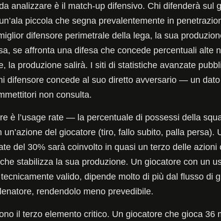
 da analizzare è il match-up difensivo. Chi difenderà sul 
un’ala piccola che segna prevalentemente in penetrazion
miglior difensore perimetrale della lega, la sua produzion
sa, se affronta una difesa che concede percentuali alte 
ce, la produzione salirà. I siti di statistiche avanzate pubbl
ni difensore concede al suo diretto avversario — un dat
mmettitori non consulta.
ore è l’usage rate — la percentuale di possessi della squ
un’azione del giocatore (tiro, fallo subito, palla persa).
te del 30% sarà coinvolto in quasi un terzo delle azioni 
 che stabilizza la sua produzione. Un giocatore con un u
ecnicamente valido, dipende molto di più dal flusso di g
allenatore, rendendolo meno prevedibile.
sono il terzo elemento critico. Un giocatore che gioca 36 m