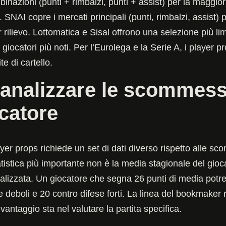
inazioni (punti + rimbalzi, punti + assist) per la maggior
ri. SNAI copre i mercati principali (punti, rimbalzi, assist) p
rilievo. Lottomatica e Sisal offrono una selezione più lim
giocatori più noti. Per l’Eurolega e la Serie A, i player p
ite di cartello.
analizzare le scommess
catore
layer props richiede un set di dati diverso rispetto alle s
tistica più importante non è la media stagionale del gioc
alizzata. Un giocatore che segna 26 punti di media pot
e deboli e 20 contro difese forti. La linea del bookmaker r
 vantaggio sta nel valutare la partita specifica.