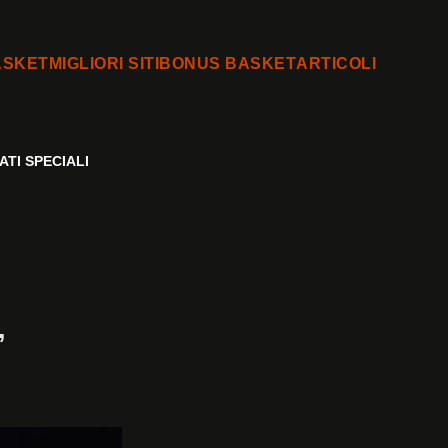
ASKET
MIGLIORI SITI
BONUS BASKET
ARTICOLI
TI SPECIALI
,