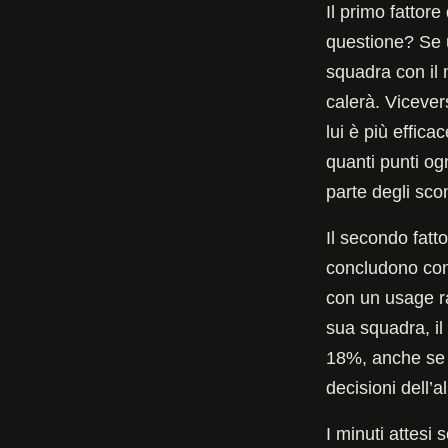
Il primo fattore
questione? Se 
squadra con il 
calerà. Vicever
lui è più effica
quanti punti og
parte degli sco
Il secondo fatt
concludono con 
con un usage ra
sua squadra, il
18%, anche se t
decisioni dell’
I minuti attesi 