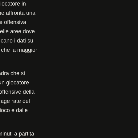
giocatore in
e affronta una
e offensiva
nelle aree dove
icano i dati su
o che la maggior
adra che si
 Un giocatore
offensive della
sage rate del
ioco e dalle
inuti a partita