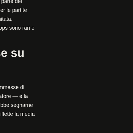
 parte dei
er le partite
itata,
rops sono rari e
e su
commesse di
atore — è la
rebbe segnarne
iflette la media