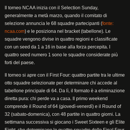
Il torneo NCAA inizia con il Selection Sunday,
generalmente a metà marzo, quando il comitato di
selezione annuncia le 68 squadre partecipanti (
fonte:
ncaa.com
) e le posiziona nel bracket (tabellone). Le
squadre vengono divise in quattro regioni e classificate
con un seed da 1 a 16 in base alla forza percepita. I
quattro seed numero 1 sono le squadre considerate più
forti del paese.
Il torneo si apre con il First Four: quattro partite tra le ultime
otto squadre selezionate per determinare chi accede al
tabellone principale di 64. Da lì, il formato è a eliminazione
diretta pura: chi perde va a casa. Il primo weekend
comprende il Round of 64 (giovedì-venerdì) e il Round of
32 (sabato-domenica), con 48 partite in quattro giorni. La
settimana successiva si giocano i Sweet Sixteen e gli Elite
Eight, che determinano le quattro squadre delle Final Four.